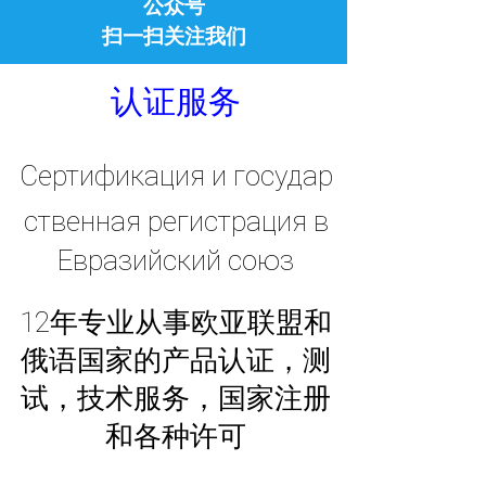
公众号
扫一扫关注我们
认证
服务
Сертификация
и
государ
ственная регистрация
в
Евразийский союз
12年专业从事欧亚联盟和
俄语国家的
产品认证
，测
试，技术服务，国家注册
和各种许可