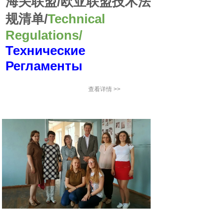
海关联盟/欧亚联盟技术法
规清单/
Technical
Regulations/
Технические
Регламенты
查看详情 >>