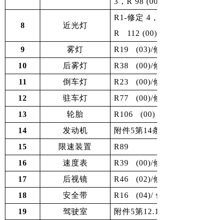
3，R 98 (00)/修定 1，R112 
R1-修定 4，R8-修定 4，R 20
8
近光灯
R 112 (00)/修定1
9
雾灯
R19 (03)/修改5
10
后雾灯
R38 (00)/修订 2
11
倒车灯
R23 (00)/修订 3
12
驻车灯
R77 (00)/修定1
13
轮胎
R106 (00)
14
发动机
附件5第14条，R24 (03)/修定
15
限速装置
R89
16
速度表
R39 (00)/修定 1
17
后视镜
R46 (02)/修定 3
18
安全带
R16 (04)/ 修定 5，GOST 2
19
驾驶室
附件5第12.1条