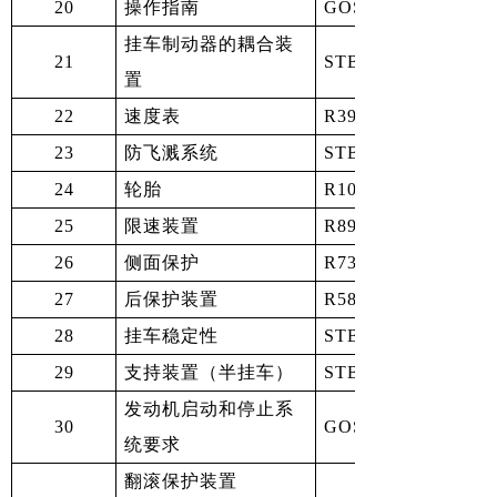
20
操作指南
GOST ISO /ТО 121
挂车制动器的耦合装
21
STB ISO 5676-2
置
22
速度表
R39(00)/修订 1
23
防飞溅系统
STB 2022-2009
24
轮胎
R106(00)
25
限速装置
R89
26
侧面保护
R73(00)
27
后保护装置
R58修订1
28
挂车稳定性
STB EN 1853-2006
29
支持装置（半挂车）
STB 2216-2011
发动机启动和停止系
30
GOST 12.2.019-20
统要求
翻滚保护装置