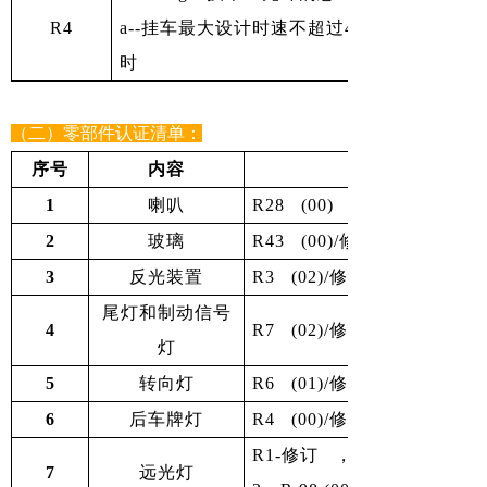
R4
a--挂车最大设计时速不超过40公里/小时b--
时
（二）零部件认证清单：
序号
内容
1
喇叭
R28 (00)
2
玻璃
R43 (00)/修订2
3
反光装置
R3 (02)/修订 3
尾灯和制动信号
4
R7 (02)/修订4
灯
5
转向灯
R6 (01)/修订4
6
后车牌灯
R4 (00)/修订 2
R1-修订 ，4R8-修订 4，R 2
7
远光灯