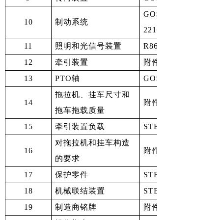
GOST 12.2.019-2
10
制动系统
2216-2011
11
照明和光信号装置
R86 (00)，GOST 87
12
牵引装置
附件5第7条
13
PTO轴
GOST 3480-76
拖拉机、挂车尺寸和
14
附件5第8条
拖车拖载质量
15
牵引装置负载
STB 2216-2011
对拖拉机和挂车构造
16
附件5第13条
的要求
17
保护零件
STB 1984-2009
18
机械联结装置
STB 2028-2010
19
制造商铭牌
附件5第9条