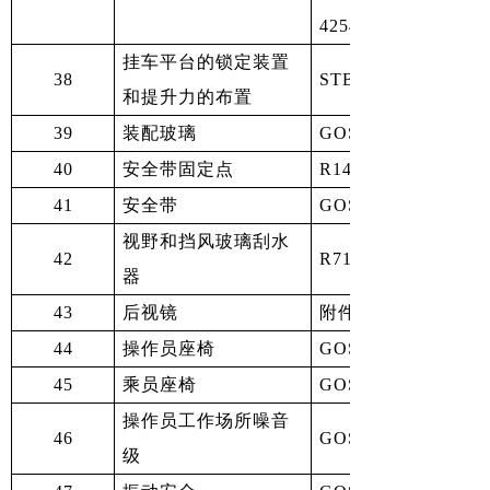
4254-3-2005，GOST
挂车平台的锁定装置
38
STB 2216-2011
和提升力的布置
39
装配玻璃
GOST 12.2.120-20
40
安全带固定点
R14 (06)/修订4，G
41
安全带
GOST 26879-88，R
视野和挡风玻璃刮水
42
R71，GOST 12.2.01
器
43
后视镜
附件5第6条
44
操作员座椅
GOST 20062-96，GO
45
乘员座椅
GOST ISO 4254-3-
操作员工作场所噪音
46
GOST 12.2.019-20
级