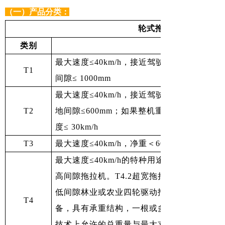
（一）产品分类：
轮式拖拉机（T类）
类别
最大速度≤40km/h，接近驾驶员侧的最小轮距≥1
T1
间隙≤ 1000mm
最大速度≤40km/h，接近驾驶员侧的最小轮距＜
T2
地间隙≤600mm；如果整机重心高度/平均最
度≤ 30km/h
T3
最大速度≤40km/h，净重＜600kg
最大速度≤40km/h的特种用途车辆，T4.1
高间隙拖拉机。T4.2超宽拖拉机。尺寸专门为
低间隙林业或农业四轮驱动拖拉机，用于林
T4
备，具有承重结构，一根或多根PTO轴，技术
技术上允许的总重量与最大支承重量之比小于