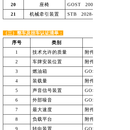
20
座椅
GOST 20062-96
21
机械牵引装置
STB 2028-2010
（三）整车及挂车认证清单：
序号
类别
1
技术允许的质量
附件5第1条
2
车牌安装位置
附件5第11条
3
燃油箱
GOST 12.2.019-
4
装载量
附件5第2条
5
声音信号装置
GOST12.2.102-89，G
6
外部噪音
GOST Р 51920-200
7
最大速度
附件5第4条，GOST 30
8
负载平台
附件5第5条
9
转向装置
GOST Р 51961-200