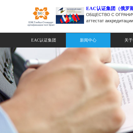
EAC认证集团（俄罗
ОБЩЕСТВО С ОГРАНИ
аттестат аккредитаци
EAC认证集团
新闻中心
关于