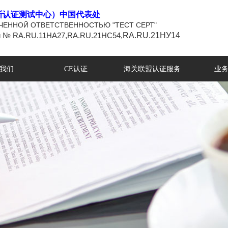
斯认证测试中心）中国代表处
ЧЕННОЙ ОТВЕТСТВЕННОСТЬЮ "ТЕСТ СЕРТ"
и № RA.RU.11НА27,
RA.RU.21НС54,
RA.RU.21НУ14
我们
CE认证
海关联盟认证服务
业