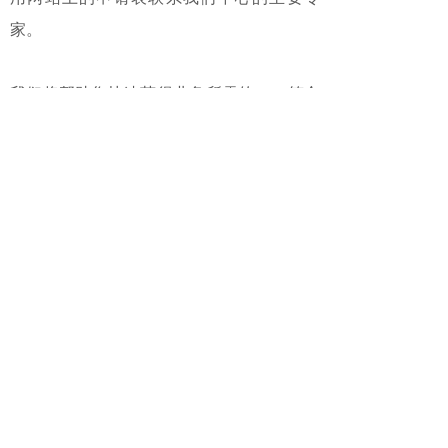
家。
我们将帮助您快速获得业务所需的EAC符合
性声明！
EAC认证集团联系中国代表处：上海
卡卢加机电设备检测中心
021-36411223 021-36411293
邮件：
eac@cu-tr.o
rg
skype:gostchina
微信：18621862553
www.cu-tr.com.cn