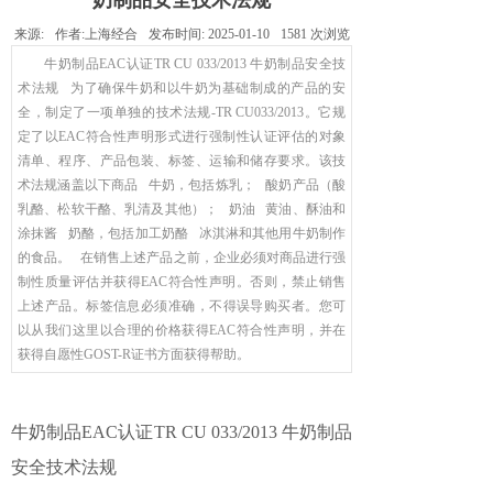
奶制品安全技术法规
来源:
作者:
上海经合
发布时间:
2025-01-10
1581
次浏览
牛奶制品EAC认证TR CU 033/2013 牛奶制品安全技
术法规 为了确保牛奶和以牛奶为基础制成的产品的安
全，制定了一项单独的技术法规-TR CU033/2013。它规
定了以EAC符合性声明形式进行强制性认证评估的对象
清单、程序、产品包装、标签、运输和储存要求。该技
术法规涵盖以下商品 牛奶，包括炼乳； 酸奶产品（酸
乳酪、松软干酪、乳清及其他）； 奶油 黄油、酥油和
涂抹酱 奶酪，包括加工奶酪 冰淇淋和其他用牛奶制作
的食品。 在销售上述产品之前，企业必须对商品进行强
制性质量评估并获得EAC符合性声明。否则，禁止销售
上述产品。标签信息必须准确，不得误导购买者。您可
以从我们这里以合理的价格获得EAC符合性声明，并在
获得自愿性GOST-R证书方面获得帮助。
牛奶制品EAC认证TR CU 033/2013 牛奶制品
安全技术法规