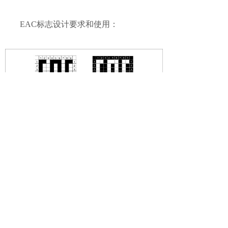
EAC标志设计要求和使用：
获得EAC证书或EAC符合性声明的产品
可以在获证产品的每一个单品的铭牌、内包
装、外包装、说明书等技术文件上施加EAC
标志。
EAC标志根据矢量图按照比例设计。
EAC标志最小不能小于5mm。标志应该确保