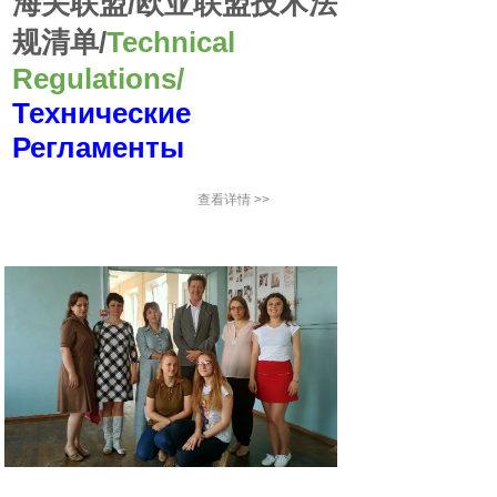
海关联盟/欧亚联盟技术法
规清单/
Technical
Regulations/
Технические
Регламенты
查看详情 >>