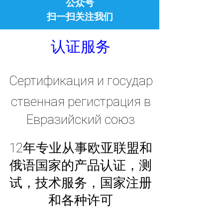
公众号
扫一扫关注我们
认证
服务
Сертификация
и
государ
ственная регистрация
в
Евразийский союз
12年专业从事欧亚联盟和
俄语国家的
产品认证
，测
试，技术服务，国家注册
和各种许可