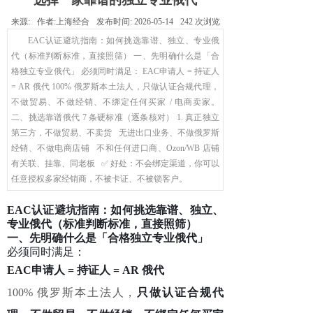
选择一家靠谱的独立专业俄代
来源:
作者:
上海经合
发布时间:
2026-05-14
242
次浏览
EAC认证避坑指南：如何挑选靠谱、独立、专业俄
代（标准判断标准，直接照筛） 一、先明确什么是「合
格独立专业俄代」 必须同时满足： EAC申请人 = 持证人
= AR 俄代 100% 俄罗斯本土法人，只做认证合规代理，
不做贸易、不做经销、不绑定任何买家 / 电商卖家。
二、挑选靠谱俄代 7 条硬标准（逐条核对） 1. 真正独立
第三方，不做贸易、不卖货 无进出口业务、不做俄罗斯
经销、不做电商店铺 不和任何进口商、Ozon/WB 店铺
有关联、挂靠、同老板 ✅ 好处：不会绑定渠道，你可以
任意授权多家经销商，不被卡证、不被锁客户。
EAC认证避坑指南：如何挑选
靠谱、独立、
专业俄代
（标准判断标准，直接照筛）
一、先明确什么是「合格独立专业俄代」
必须同时满足：
EAC申请人 = 持证人 = AR 俄代
100% 俄罗斯本土法人，
只做认证合规代