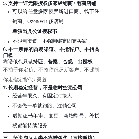
5. 支持
一证无限授权多家经销商 / 电商店铺
可以给任意多家俄罗斯进口商、线下经
销商、Ozon/WB 多店铺
单独出具公证授权书
不限制渠道、不强制绑定固定买家
6. 不干涉你的贸易渠道、不抢客户、不抬高
门槛
靠谱俄代只做
持证、备案、合规、出授权
，
不插手你定价、不抢你俄罗斯客户、不强制
你走指定货代 / 渠道。
7. 长期稳定经营，不是临时空壳公司
经营年限久、有固定对接人
不会做一单就跑路、注销公司
后期证书年审、变更、新增型号、补授
权都能持续服务
三、坚决淘汰 4 类不靠谱俄代（直接避坑）