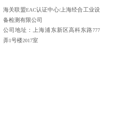
海关联盟
认证中心
上海经合工业设
EAC
/
备检测有限公司
公司地址：上海浦东新区高科东路
777
弄
号楼
室
1
2017
联系我们：上海经合工业设备检测有限公司/
俄罗斯EAC证机构中国代表处
电话：021-36411223 36411293
邮件：eac@cu-tr.org
18621327282
手机微信：