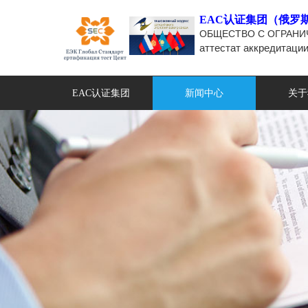
EAC认证集团（俄罗
ОБЩЕСТВО С ОГРАНИ
аттестат аккредитаци
EAC认证集团
新闻中心
关于