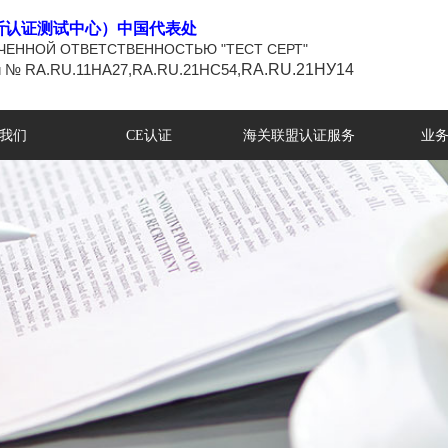
斯认证测试中心）中国代表处
ЧЕННОЙ ОТВЕТСТВЕННОСТЬЮ "ТЕСТ СЕРТ"
и № RA.RU.11НА27,
RA.RU.21НС54,
RA.RU.21НУ14
我们
CE认证
海关联盟认证服务
业