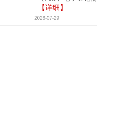
【详细】
2026-07-29
​CUTR认证-哪些商品需要
EAC认证：按类别解析
哪些商品需要EAC认
证：按类别解析 下文
列出的类别清单并非
详尽无遗，而是根据
我们从中国进口时最
常处理的商品组别所
作的参考性分类。适
用文件的准确判定需
依据《对外贸易商品