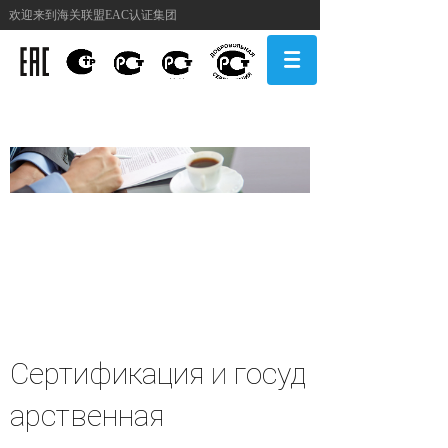
欢迎来到海关联盟EAC认证集团
新闻中心
N
ews center
Сертификация
и
госуд
арственная