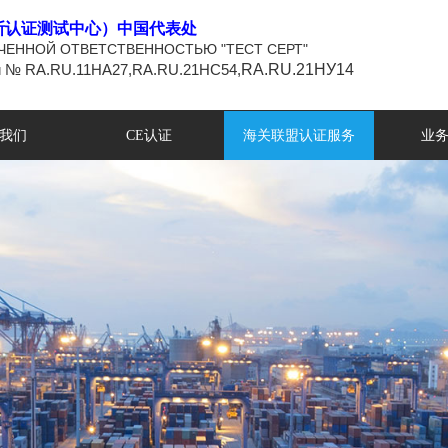
斯认证测试中心）中国代表处
ЧЕННОЙ ОТВЕТСТВЕННОСТЬЮ "ТЕСТ СЕРТ"
и № RA.RU.11НА27,
RA.RU.21НС54,
RA.RU.21НУ14
我们
CE认证
海关联盟认证服务
业