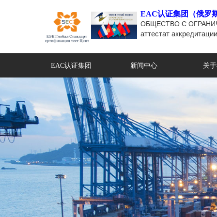
EAC认证集团（俄罗
ОБЩЕСТВО С ОГРАНИ
аттестат аккредитаци
EAC认证集团
新闻中心
关于