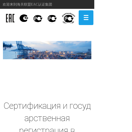
欢迎来到海关联盟EAC认证集团
认证服务
CERTIFICATION & SERVICE
Сертификация
и
госуд
арственная
регистрация
в